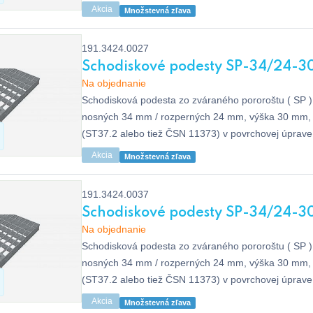
ISO 1461, bez protišmyku.
Akcia
Množstevná zľava
191.3424.0027
Schodiskové podesty SP-34/24-3
Na objednanie
Schodisková podesta zo zváraného pororoštu ( SP ),
nosných 34 mm / rozperných 24 mm, výška 30 mm, 
(ST37.2 alebo tiež ČSN 11373) v povrchovej úprav
dle EN ISO 1461, bez protišmyku.
Akcia
Množstevná zľava
191.3424.0037
Schodiskové podesty SP-34/24-30
Na objednanie
Schodisková podesta zo zváraného pororoštu ( SP ),
nosných 34 mm / rozperných 24 mm, výška 30 mm, 
(ST37.2 alebo tiež ČSN 11373) v povrchovej úprav
dle EN ISO 1461, bez protišmyku.
Akcia
Množstevná zľava