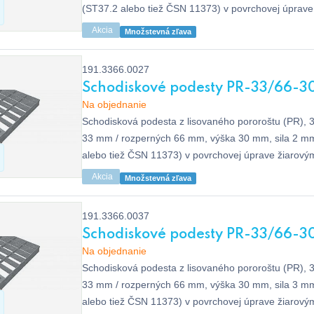
(ST37.2 alebo tiež ČSN 11373) v povrchovej úprav
dle EN ISO 1461, bez protišmyku.
Akcia
Množstevná zľava
191.3366.0027
Schodiskové podesty PR-33/66-3
Na objednanie
Schodisková podesta z lisovaného pororoštu (PR), 
33 mm / rozperných 66 mm, výška 30 mm, sila 2 m
alebo tiež ČSN 11373) v povrchovej úprave žiarový
ISO 1461, bez protišmyku.
Akcia
Množstevná zľava
191.3366.0037
Schodiskové podesty PR-33/66-30
Na objednanie
Schodisková podesta z lisovaného pororoštu (PR), 
33 mm / rozperných 66 mm, výška 30 mm, sila 3 m
alebo tiež ČSN 11373) v povrchovej úprave žiarový