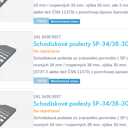
33 mm / rozperných 33 mm, výška 30 mm, sila 3 m
alebo tiež ČSN 11373) v povrchovej úprave žiarový
ISO 1461, bez protišmyku.
Akcia
Množstevná zľava
191.3438.0027
Schodiskové podesty SP-34/38-30
Na objednanie
Schodisková podesta zo zváraného pororoštu ( SP ),
nosných 34 mm / rozperných 38 mm, výška 30 mm, 
(ST37.2 alebo tiež ČSN 11373) v povrchovej úprav
dle EN ISO 1461, bez protišmyku.
Akcia
Množstevná zľava
191.3438.0037
Schodiskové podesty SP-34/38-30
Na objednanie
Schodisková podesta zo zváraného pororoštu ( SP ),
nosných 34 mm / rozperných 38 mm, výška 30 mm, 