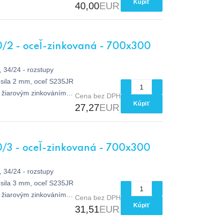
Kúpiť
40,00
EUR
0/2 - oceľ-zinkovaná - 700x300
 34/24 - rozstupy
sila 2 mm, oceľ S235JR
e žiarovým zinkováním
Cena bez DPH
Kúpiť
27,27
EUR
/3 - oceľ-zinkovaná - 700x300
 34/24 - rozstupy
sila 3 mm, oceľ S235JR
e žiarovým zinkováním
Cena bez DPH
Kúpiť
31,51
EUR