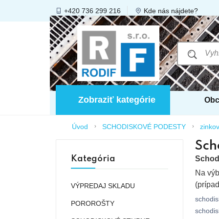
+420 736 299 216
Kde nás nájdete?
Zobraziť kategórie
Obc
Úvod
SCHODISKOVÉ PODESTY
zinko
Sch
Kategória
Schod
Na výb
(prípa
VÝPREDAJ SKLADU
schodis
POROROŠTY
schodis