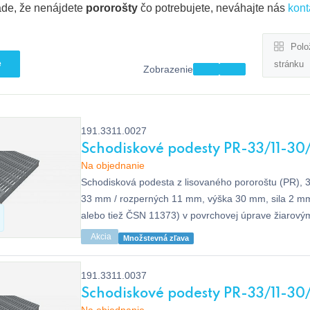
ade, že nenájdete
pororošty
čo potrebujete, neváhajte nás
kont
Polo
e
stránku
Zobrazenie
191.3311.0027
Schodiskové podesty PR-33/11-30
Na objednanie
Schodisková podesta z lisovaného pororoštu (PR), 
33 mm / rozperných 11 mm, výška 30 mm, sila 2 m
alebo tiež ČSN 11373) v povrchovej úprave žiarový
ISO 1461, bez protišmyku.
Akcia
Množstevná zľava
191.3311.0037
Schodiskové podesty PR-33/11-30