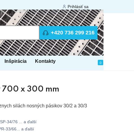
Prihlásiť sa
+420 736 299 216
Inšpirácia
Kontakty
0
r 700 x 300 mm
znych silách nosných pásikov 30/2 a 30/3
P-34/76 ... a ďalší
R-33/66... a ďalší