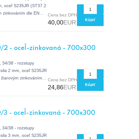
m, oceľ S235JR (ST37.2
m zinkováním dle EN
Cena bez DPH
Kúpiť
40,00
EUR
/2 - oceľ-zinkovaná - 700x300
 34/38 - rozstupy
sila 2 mm, oceľ S235JR
e žiarovým zinkováním
Cena bez DPH
Kúpiť
24,86
EUR
/3 - oceľ-zinkovaná - 700x300
 34/38 - rozstupy
sila 3 mm, oceľ S235JR