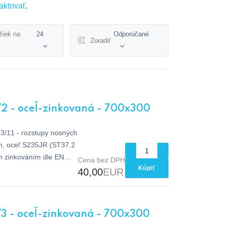
aktovať
.
žiek na
24
Odporúčané
Zoradiť
/2 - oceľ-zinkovaná - 700x300
33/11 - rozstupy nosných
m, oceľ S235JR (ST37.2
m zinkováním dle EN
Cena bez DPH
Kúpiť
40,00
EUR
/3 - oceľ-zinkovaná - 700x300