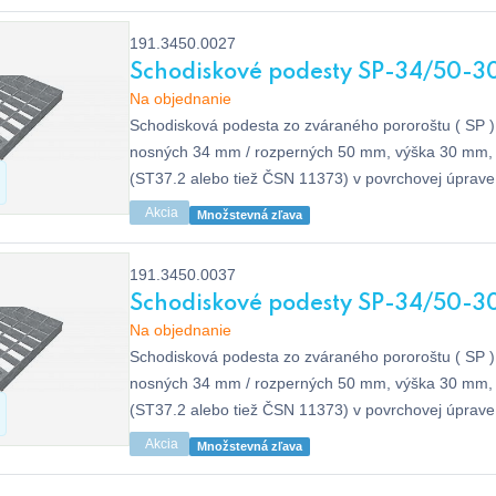
191.3450.0027
Schodiskové podesty SP-34/50-3
Na objednanie
Schodisková podesta zo zváraného pororoštu ( SP ),
nosných 34 mm / rozperných 50 mm, výška 30 mm, 
(ST37.2 alebo tiež ČSN 11373) v povrchovej úprav
dle EN ISO 1461, bez protišmyku.
Akcia
Množstevná zľava
191.3450.0037
Schodiskové podesty SP-34/50-30
Na objednanie
Schodisková podesta zo zváraného pororoštu ( SP ),
nosných 34 mm / rozperných 50 mm, výška 30 mm, 
(ST37.2 alebo tiež ČSN 11373) v povrchovej úprav
dle EN ISO 1461, bez protišmyku.
Akcia
Množstevná zľava