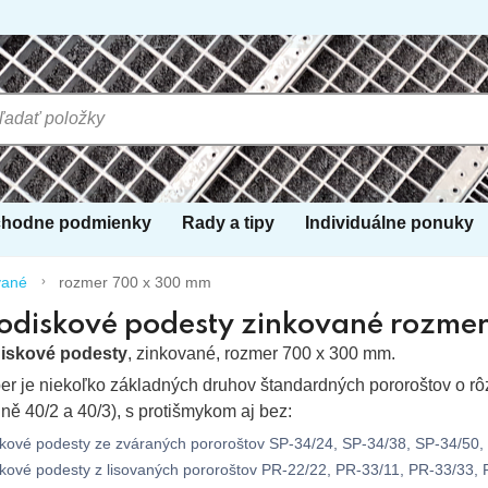
hodne podmienky
Rady a tipy
Individuálne ponuky
vané
rozmer 700 x 300 mm
odiskové podesty zinkované rozme
iskové podesty
, zinkované, rozmer 700 x 300 mm.
er je niekoľko základných druhov štandardných pororoštov o rô
dně 40/2 a 40/3), s protišmykom aj bez:
kové podesty ze zváraných pororoštov SP-34/24, SP-34/38, SP-34/50, S
kové podesty z lisovaných pororoštov PR-22/22, PR-33/11, PR-33/33, P