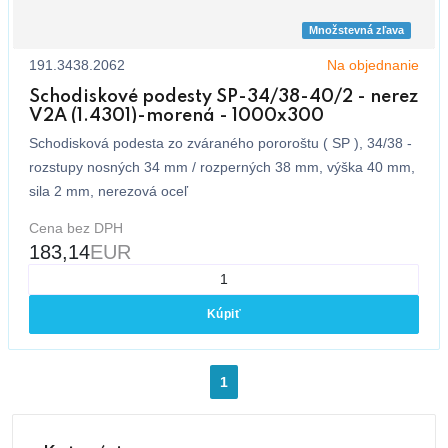
Množstevná zľava
191.3438.2062
Na objednanie
Schodiskové podesty SP-34/38-40/2 - nerez
V2A (1.4301)-morená - 1000x300
Schodisková podesta zo zváraného pororoštu ( SP ), 34/38 -
rozstupy nosných 34 mm / rozperných 38 mm, výška 40 mm,
sila 2 mm, nerezová oceľ
Cena bez DPH
183,14
EUR
Kúpiť
1