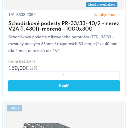
Množstevná zľava
191.3333.2062
Na objednanie
Schodiskové podesty PR-33/33-40/2 - nerez
V2A (1.4301)-morená - 1000x300
Schodisková podesta z lisovaného pororoštu (PR), 33/33 -
rozstupy nosných 33 mm / rozperných 33 mm, výška 40 mm,
sila 2 mm, nerezová oceľ V2
Cena bez DPH
150,00
EUR
Kúpiť
Akcia