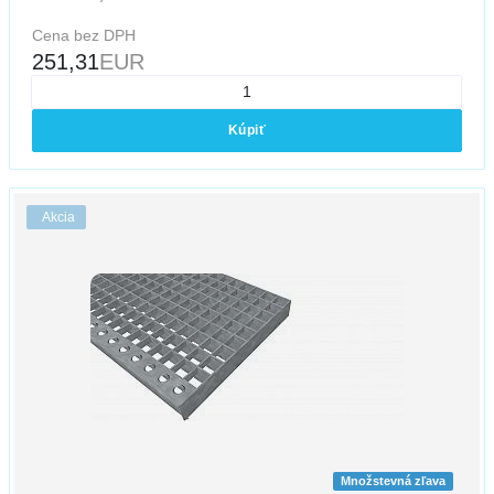
Cena bez DPH
251,31
EUR
Kúpiť
Akcia
Množstevná zľava