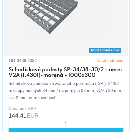
Množstevná zľava
191.3438.2022
Na objednanie
Schodiskové podesty SP-34/38-30/2 - nerez
V2A (1.4301)-morená - 1000x300
Schodisková podesta zo zváraného pororoštu ( SP ), 34/38 -
rozstupy nosných 34 mm / rozperných 38 mm, výška 30 mm,
sila 2 mm, nerezová oceľ
Cena bez DPH
144,41
EUR