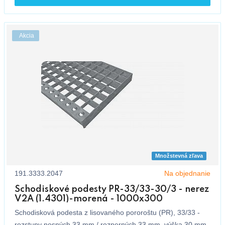
Akcia
Množstevná zľava
191.3333.2047
Na objednanie
Schodiskové podesty PR-33/33-30/3 - nerez
V2A (1.4301)-morená - 1000x300
Schodisková podesta z lisovaného pororoštu (PR), 33/33 -
rozstupy nosných 33 mm / rozperných 33 mm, výška 30 mm,