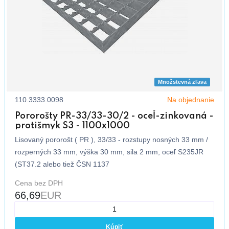
Množstevná zľava
110.3333.0098
Na objednanie
Pororošty PR-33/33-30/2 - oceľ-zinkovaná -
protišmyk S3 - 1100x1000
Lisovaný pororošt ( PR ), 33/33 - rozstupy nosných 33 mm /
rozperných 33 mm, výška 30 mm, sila 2 mm, oceľ S235JR
(ST37.2 alebo tiež ČSN 1137
Cena bez DPH
66,69
EUR
Kúpiť