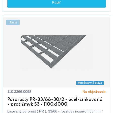
Kúpiť
Akcia
Množstevná zľava
110.3366.0098
Na objednanie
Pororošty PR-33/66-30/2 - oceľ-zinkovaná
- protišmyk S3 - 1100x1000
Lisovaný pororošt ( PR ), 33/66 - rozstupy nosných 33 mm /