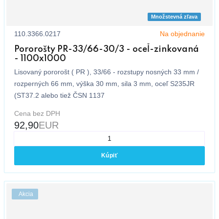
Množstevná zľava
110.3366.0217
Na objednanie
Pororošty PR-33/66-30/3 - oceľ-zinkovaná
- 1100x1000
Lisovaný pororošt ( PR ), 33/66 - rozstupy nosných 33 mm /
rozperných 66 mm, výška 30 mm, sila 3 mm, oceľ S235JR
(ST37.2 alebo tiež ČSN 1137
Cena bez DPH
92,90
EUR
Kúpiť
Akcia