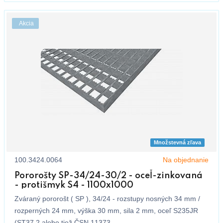
Akcia
Množstevná zľava
100.3424.0064
Na objednanie
Pororošty SP-34/24-30/2 - oceľ-zinkovaná
- protišmyk S4 - 1100x1000
Zváraný pororošt ( SP ), 34/24 - rozstupy nosných 34 mm /
rozperných 24 mm, výška 30 mm, sila 2 mm, oceľ S235JR
(ST37.2 alebo tiež ČSN 11373