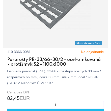
Množstevná zľava
110.3366.0081
Na objednanie
Pororošty PR-33/66-30/2 - oceľ-zinkovaná
- protišmyk S2 - 1100x1000
Lisovaný pororošt ( PR ), 33/66 - rozstupy nosných 33 mm /
rozperných 66 mm, výška 30 mm, sila 2 mm, oceľ S235JR
(ST37.2 alebo tiež ČSN 1137
Cena bez DPH
82,45
EUR