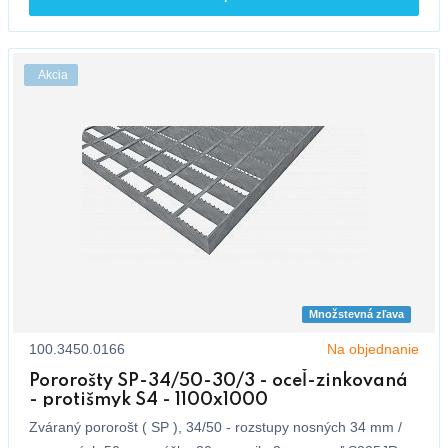
Akcia
Množstevná zľava
100.3450.0166
Na objednanie
Pororošty SP-34/50-30/3 - oceľ-zinkovaná
- protišmyk S4 - 1100x1000
Zváraný pororošt ( SP ), 34/50 - rozstupy nosných 34 mm /