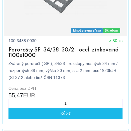
Množstevná zľava
Skladom
100.3438.0030
> 50 ks
Pororošty SP-34/38-30/2 - oceľ-zinkovaná -
1100x1000
Zváraný pororošt ( SP ), 34/38 - rozstupy nosných 34 mm /
rozperných 38 mm, výška 30 mm, sila 2 mm, oceľ S235JR
(ST37.2 alebo tiež ČSN 11373
Cena bez DPH
55,47
EUR
Kúpiť