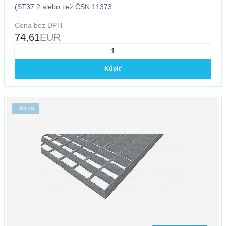
(ST37.2 alebo tiež ČSN 11373
Cena bez DPH
74,61
EUR
Kúpiť
Akcia