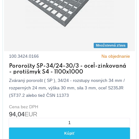
Množstevná zľava
100.3424.0166
Na objednanie
Pororošty SP-34/24-30/3 - oceľ-zinkovaná
- protišmyk S4 - 1100x1000
Zváraný pororošt ( SP ), 34/24 - rozstupy nosných 34 mm /
rozperných 24 mm, výška 30 mm, sila 3 mm, oceľ S235JR
(ST37.2 alebo tiež ČSN 11373
Cena bez DPH
94,04
EUR
Kúpiť