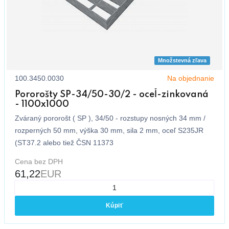
Množstevná zľava
100.3450.0030
Na objednanie
Pororošty SP-34/50-30/2 - oceľ-zinkovaná
- 1100x1000
Zváraný pororošt ( SP ), 34/50 - rozstupy nosných 34 mm /
rozperných 50 mm, výška 30 mm, sila 2 mm, oceľ S235JR
(ST37.2 alebo tiež ČSN 11373
Cena bez DPH
61,22
EUR
Kúpiť