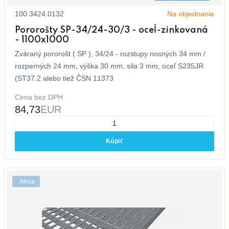
100.3424.0132
Na objednanie
Pororošty SP-34/24-30/3 - oceľ-zinkovaná
- 1100x1000
Zváraný pororošt ( SP ), 34/24 - rozstupy nosných 34 mm /
rozperných 24 mm, výška 30 mm, sila 3 mm, oceľ S235JR
(ST37.2 alebo tiež ČSN 11373
Cena bez DPH
84,73
EUR
Kúpiť
Akcia