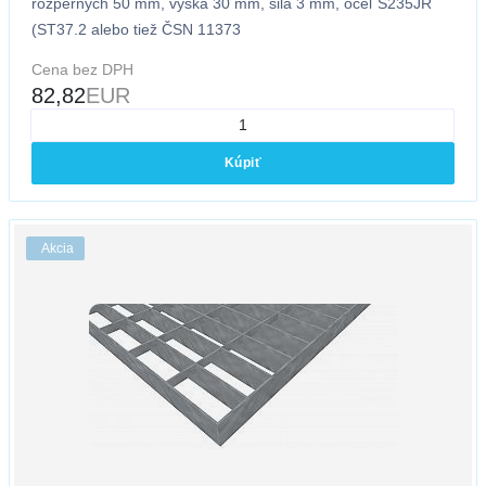
rozperných 50 mm, výška 30 mm, sila 3 mm, oceľ S235JR
(ST37.2 alebo tiež ČSN 11373
Cena bez DPH
82,82
EUR
Kúpiť
Akcia