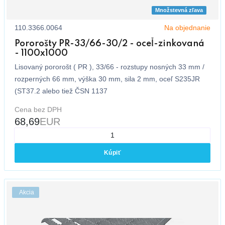
Množstevná zľava
110.3366.0064
Na objednanie
Pororošty PR-33/66-30/2 - oceľ-zinkovaná
- 1100x1000
Lisovaný pororošt ( PR ), 33/66 - rozstupy nosných 33 mm /
rozperných 66 mm, výška 30 mm, sila 2 mm, oceľ S235JR
(ST37.2 alebo tiež ČSN 1137
Cena bez DPH
68,69
EUR
Kúpiť
Akcia