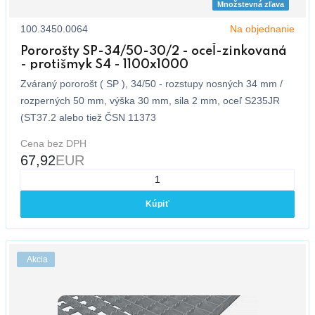
Množstevná zľava
100.3450.0064
Na objednanie
Pororošty SP-34/50-30/2 - oceľ-zinkovaná
- protišmyk S4 - 1100x1000
Zváraný pororošt ( SP ), 34/50 - rozstupy nosných 34 mm /
rozperných 50 mm, výška 30 mm, sila 2 mm, oceľ S235JR
(ST37.2 alebo tiež ČSN 11373
Cena bez DPH
67,92
EUR
Kúpiť
Akcia