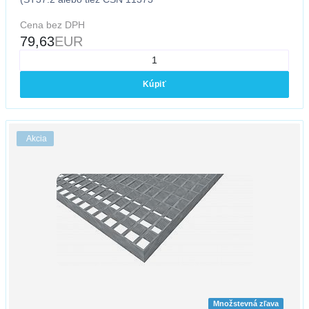
Cena bez DPH
79,63
EUR
Kúpiť
Akcia
Množstevná zľava