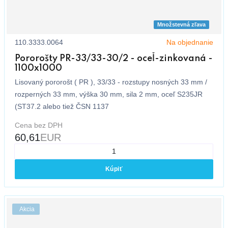
Množstevná zľava
110.3333.0064
Na objednanie
Pororošty PR-33/33-30/2 - oceľ-zinkovaná -
1100x1000
Lisovaný pororošt ( PR ), 33/33 - rozstupy nosných 33 mm /
rozperných 33 mm, výška 30 mm, sila 2 mm, oceľ S235JR
(ST37.2 alebo tiež ČSN 1137
Cena bez DPH
60,61
EUR
Kúpiť
Akcia