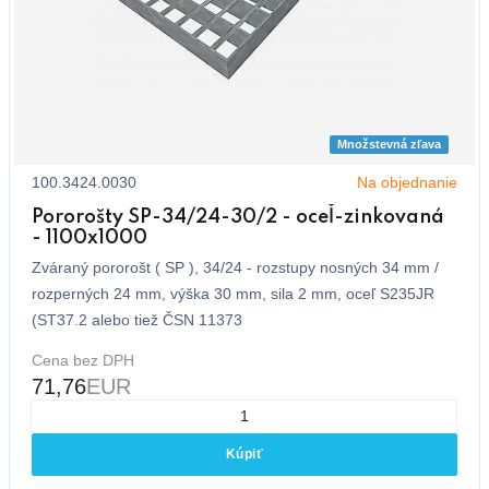
Množstevná zľava
100.3424.0030
Na objednanie
Pororošty SP-34/24-30/2 - oceľ-zinkovaná
- 1100x1000
Zváraný pororošt ( SP ), 34/24 - rozstupy nosných 34 mm /
rozperných 24 mm, výška 30 mm, sila 2 mm, oceľ S235JR
(ST37.2 alebo tiež ČSN 11373
Cena bez DPH
71,76
EUR
Kúpiť