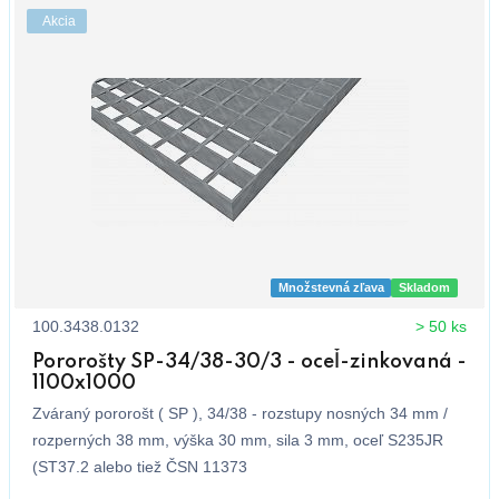
Akcia
Množstevná zľava
Skladom
100.3438.0132
> 50 ks
Pororošty SP-34/38-30/3 - oceľ-zinkovaná -
1100x1000
Zváraný pororošt ( SP ), 34/38 - rozstupy nosných 34 mm /
rozperných 38 mm, výška 30 mm, sila 3 mm, oceľ S235JR
(ST37.2 alebo tiež ČSN 11373