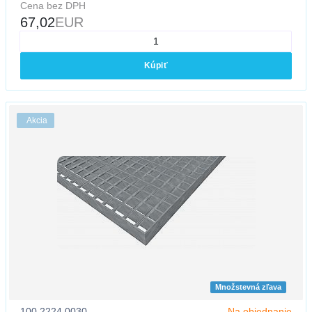
Cena bez DPH
67,02
EUR
Kúpiť
Akcia
Množstevná zľava
100.2224.0030
Na objednanie