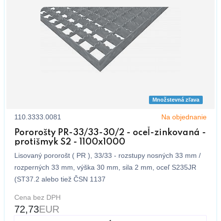
Množstevná zľava
110.3333.0081
Na objednanie
Pororošty PR-33/33-30/2 - oceľ-zinkovaná -
protišmyk S2 - 1100x1000
Lisovaný pororošt ( PR ), 33/33 - rozstupy nosných 33 mm /
rozperných 33 mm, výška 30 mm, sila 2 mm, oceľ S235JR
(ST37.2 alebo tiež ČSN 1137
Cena bez DPH
72,73
EUR