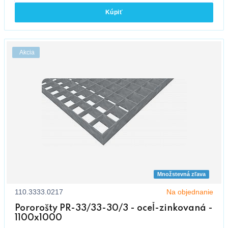
Kúpiť
Akcia
Množstevná zľava
110.3333.0217
Na objednanie
Pororošty PR-33/33-30/3 - oceľ-zinkovaná -
1100x1000