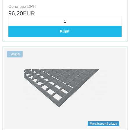
Cena bez DPH
96,20
EUR
Kúpiť
Akcia
Množstevná zľava