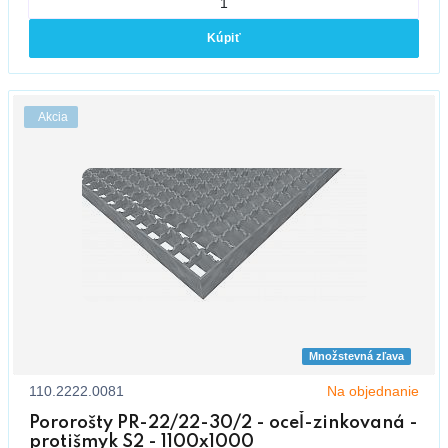
Kúpiť
Akcia
Množstevná zľava
110.2222.0081
Na objednanie
Pororošty PR-22/22-30/2 - oceľ-zinkovaná -
protišmyk S2 - 1100x1000