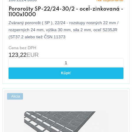
Pororošty SP-22/24-30/2 - oceľ-zinkovaná -
1100x1000
Zváraný pororošt ( SP ), 22/24 - rozstupy nosných 22 mm /
rozperných 24 mm, výška 30 mm, sila 2 mm, oceľ S235JR
(ST37.2 alebo tiež ČSN 11373
Cena bez DPH
123,22
EUR
Kúpiť
Akcia