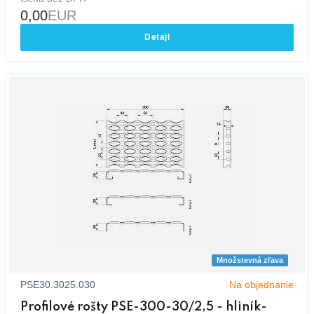
0,00
EUR
Detajl
Množstevná zľava
PSE30.3025.030
Na objednanie
Profilové rošty PSE-300-30/2,5 - hliník-