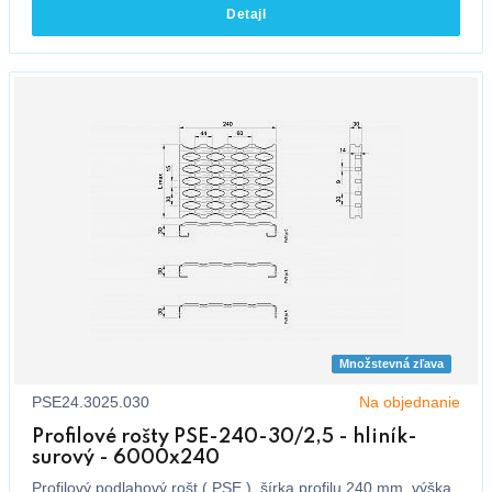
Detajl
Množstevná zľava
PSE24.3025.030
Na objednanie
Profilové rošty PSE-240-30/2,5 - hliník-
surový - 6000x240
Profilový podlahový rošt ( PSE ), šírka profilu 240 mm, výška