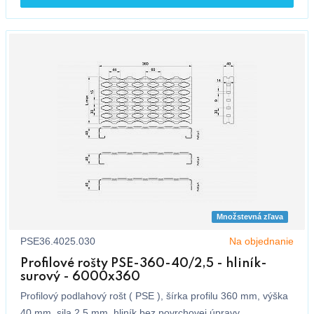
Množstevná zľava
PSE36.4025.030
Na objednanie
Profilové rošty PSE-360-40/2,5 - hliník-
surový - 6000x360
Profilový podlahový rošt ( PSE ), šírka profilu 360 mm, výška
40 mm, sila 2,5 mm, hliník bez povrchovej úpravy.