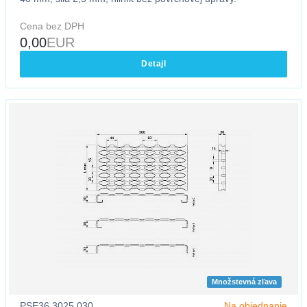
Cena bez DPH
0,00
EUR
Detajl
Množstevná zľava
PSE36.3025.030
Na objednanie