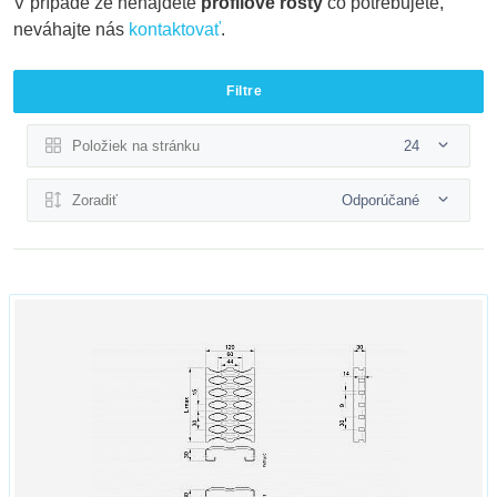
V prípade že nenájdete
profilové rošty
čo potrebujete,
neváhajte nás
kontaktovať
.
Filtre
Položiek na stránku
24
Zoradiť
Odporúčané